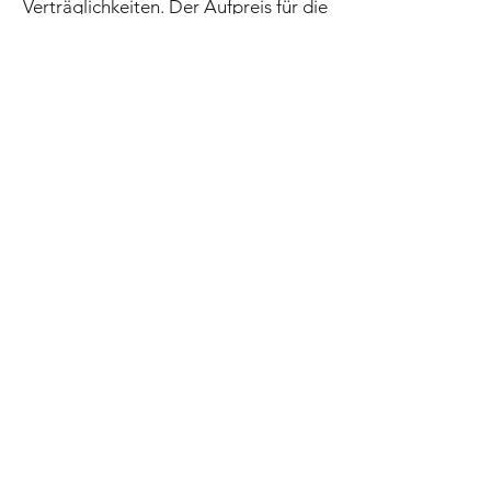
Verträglichkeiten. Der Aufpreis für die
Weidenutzung beträgt 30 € pro Monat.
Aufenthaltsmöglichkeiten
Für gemütliche Runden oder zum